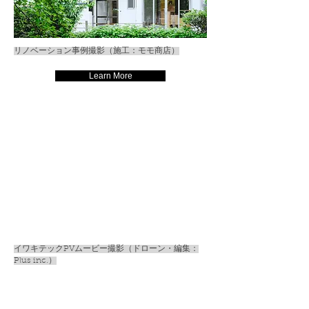
リノベーション事例撮影（施工：モモ商店）
Learn More
イワキテックPVムービー撮影（ドローン・編集：
Plus inc.）