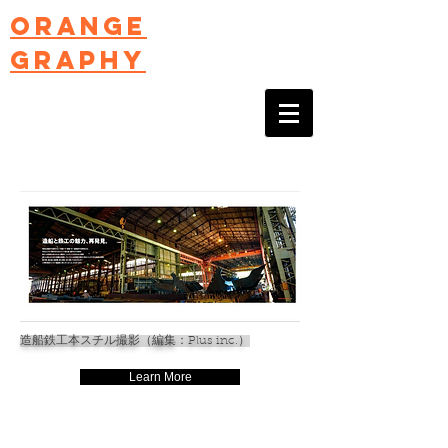
ORANGE
GRAPHY
造船鉄工本スチル撮影（編集：Plus inc.）
Learn More